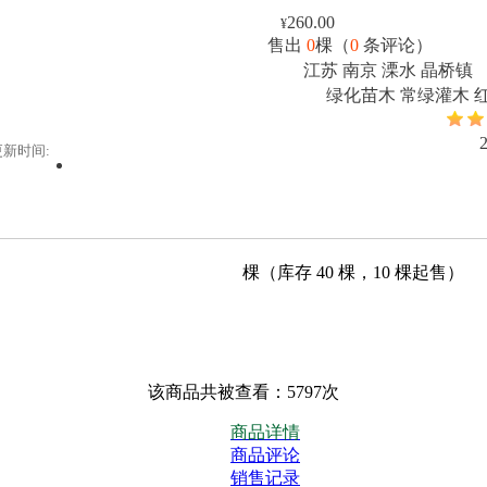
260.00
¥
售出
0
棵（
0
条评论）
江苏 南京 溧水 晶桥镇
绿化苗木 常绿灌木 
更新时间:
棵（库存
40
棵，
10
棵起售）
该商品共被查看：5797次
商品详情
商品评论
销售记录