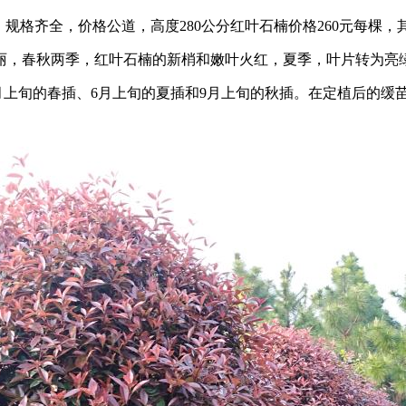
格齐全，价格公道，高度280公分红叶石楠价格260元每棵，
，春秋两季，红叶石楠的新梢和嫩叶火红，夏季，叶片转为亮绿
旬的春插、6月上旬的夏插和9月上旬的秋插。在定植后的缓