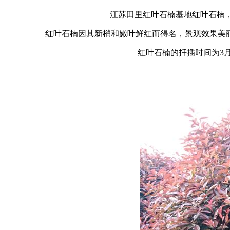
江苏田里红叶石楠基地红叶石楠，规
红叶石楠因其新梢和嫩叶鲜红而得名，景观效果美丽
红叶石楠的扦插时间为3月上